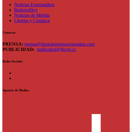
Noticias Extremadura
BadajozHoy
Noticias de Mérida
Llerena y Comarca
Contacto
PRENSA:
prensa@diariolaserenavegasaltas.com
PUBLICIDAD:
publicidad@flovit.co
Redes Sociales
Facebook
Twitter
Agencia de Medios