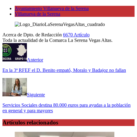
Ayuntamiento Villanueva de la Serena
Villanueva de la Serena
Acerca de Dpto. de Redacción
6670 Artículo
Toda la actualidad de la Comarca La Serena Vegas Altas.
Sitio
Facebook
Twitter
web
Anterior
En la 3ª RFEF el D. Benito empató, Moralo y Badajoz no fallan
Siguiente
Servicios Sociales destina 80.000 euros para ayudas a la población
en general y para mayores
Artículos relacionados