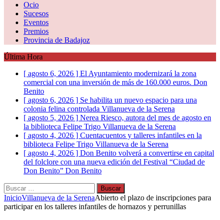
Ocio
Sucesos
Eventos
Premios
Provincia de Badajoz
Última Hora
[ agosto 6, 2026 ]
El Ayuntamiento modernizará la zona
comercial con una inversión de más de 160.000 euros.
Don
Benito
[ agosto 6, 2026 ]
Se habilita un nuevo espacio para una
colonia felina controlada
Villanueva de la Serena
[ agosto 5, 2026 ]
Nerea Riesco, autora del mes de agosto en
la biblioteca Felipe Trigo
Villanueva de la Serena
[ agosto 4, 2026 ]
Cuentacuentos y talleres infantiles en la
biblioteca Felipe Trigo
Villanueva de la Serena
[ agosto 4, 2026 ]
Don Benito volverá a convertirse en capital
del folclore con una nueva edición del Festival “Ciudad de
Don Benito”
Don Benito
Buscar:
Inicio
Villanueva de la Serena
Abierto el plazo de inscripciones para
participar en los talleres infantiles de hornazos y perrunillas