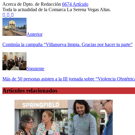
Acerca de Dpto. de Redacción
6674 Artículo
Toda la actualidad de la Comarca La Serena Vegas Altas.
Sitio
Facebook
Twitter
web
Anterior
Continúa la campaña “Villanueva limpia. Gracias por hacer tu parte”
Siguiente
Más de 50 personas asisten a la III jornada sobre “Violencia Obstétric
Artículos relacionados