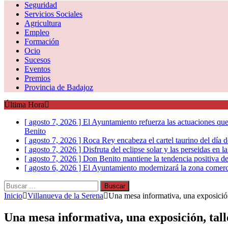
Seguridad
Servicios Sociales
Agricultura
Empleo
Formación
Ocio
Sucesos
Eventos
Premios
Provincia de Badajoz
Última Hora
[ agosto 7, 2026 ]
El Ayuntamiento refuerza las actuaciones que
Benito
[ agosto 7, 2026 ]
Roca Rey encabeza el cartel taurino del día
[ agosto 7, 2026 ]
Disfruta del eclipse solar y las perseidas en 
[ agosto 7, 2026 ]
Don Benito mantiene la tendencia positiva de
[ agosto 6, 2026 ]
El Ayuntamiento modernizará la zona comerc
Buscar:
Inicio
Villanueva de la Serena
Una mesa informativa, una exposició
Una mesa informativa, una exposición, tal