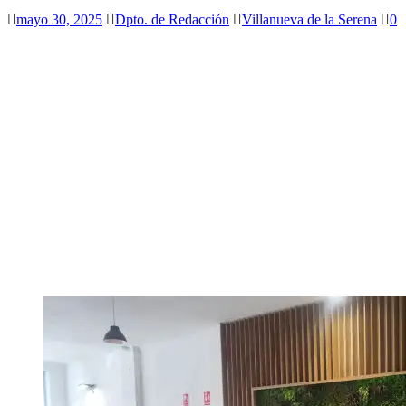
mayo 30, 2025
Dpto. de Redacción
Villanueva de la Serena
0