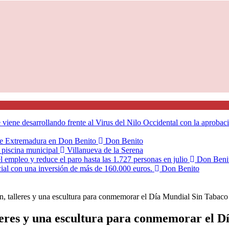
 viene desarrollando frente al Virus del Nilo Occidental con la aprobac
 de Extremadura en Don Benito
Don Benito
la piscina municipal
Villanueva de la Serena
l empleo y reduce el paro hasta las 1.727 personas en julio
Don Beni
ial con una inversión de más de 160.000 euros.
Don Benito
n, talleres y una escultura para conmemorar el Día Mundial Sin Tabaco
leres y una escultura para conmemorar el 