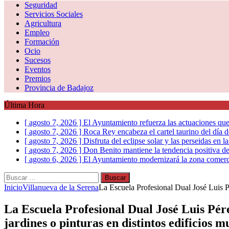
Seguridad
Servicios Sociales
Agricultura
Empleo
Formación
Ocio
Sucesos
Eventos
Premios
Provincia de Badajoz
Última Hora
[ agosto 7, 2026 ]
El Ayuntamiento refuerza las actuaciones que
[ agosto 7, 2026 ]
Roca Rey encabeza el cartel taurino del día
[ agosto 7, 2026 ]
Disfruta del eclipse solar y las perseidas en 
[ agosto 7, 2026 ]
Don Benito mantiene la tendencia positiva de
[ agosto 6, 2026 ]
El Ayuntamiento modernizará la zona comerc
Buscar:
Inicio
Villanueva de la Serena
La Escuela Profesional Dual José Luis Pé
La Escuela Profesional Dual José Luis Pére
jardines o pinturas en distintos edificios m